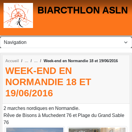
Panneau de gestion des cookies
BIARCTHLON ASLN
Accueil
Week-end en Normandie 18 et 19/06/2016
WEEK-END EN
NORMANDIE 18 ET
19/06/2016
2 marches nordiques en Normandie.
Rêve de Bisons à Muchedent 76 et Plage du Grand Sable
76